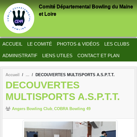
Panneau de gestion des cookies
Comité Départemental Bowling du Maine
et Loire
ACCUEIL
LE COMITÉ
PHOTOS & VIDÉOS
LES CLUBS
ADMINISTRATIF
LIENS UTILES
CONTACT ET PLAN
Accueil
DECOUVERTES MULTISPORTS A.S.P.T.T.
DECOUVERTES
MULTISPORTS A.S.P.T.T.
Angers Bowling Club
COBRA Bowling 49